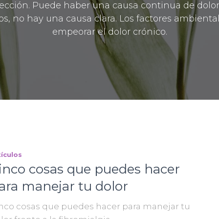
fección. Puede haber una causa continua de dolor, 
os, no hay una causa clara. Los factores ambienta
empeorar el dolor crónico.
tículos
inco cosas que puedes hacer
ara manejar tu dolor
nco cosas que puedes hacer para manejar tu